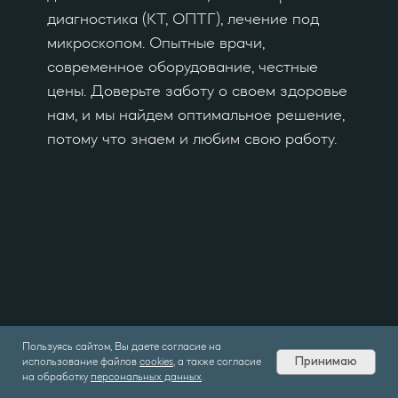
диагностика (КТ, ОПТГ), лечение под
микроскопом. Опытные врачи,
современное оборудование, честные
цены. Доверьте заботу о своем здоровье
нам, и мы найдем оптимальное решение,
потому что знаем и любим свою работу.
НАШИ ПРЕИМУЩЕСТВА
Пользуясь сайтом, Вы даете согласие на
Принимаю
использование файлов
cookies
, а также согласие
на обработку
персональных данных
.